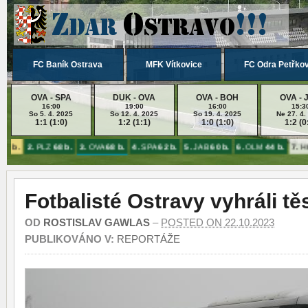
FC Baník Ostrava
MFK Vítkovice
FC Odra Petřko
OVA - SPA
DUK - OVA
OVA - BOH
OVA - 
16:00
19:00
16:00
15:3
So 5. 4. 2025
So 12. 4. 2025
So 19. 4. 2025
Ne 27. 4.
1:1 (1:0)
1:2 (1:1)
1:0 (1:0)
1:2 (0
87 b.
2.
PLZ
68 b.
3.
OVA
68 b.
4.
SPA
62 b.
5.
JAB
60 b.
6.
OLM
44 b.
7.
H
Fotbalisté Ostravy vyhráli tě
OD
ROSTISLAV GAWLAS
–
POSTED ON 22.10.2023
PUBLIKOVÁNO V:
REPORTÁŽE