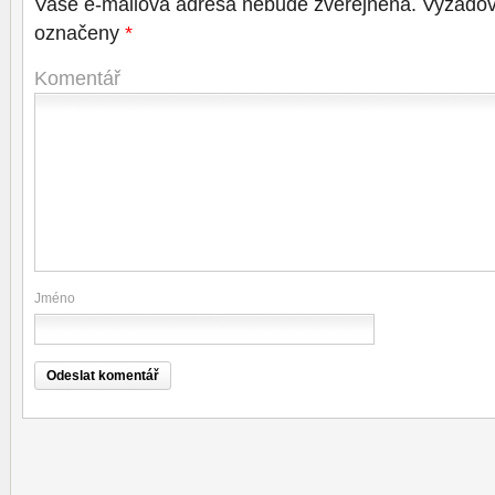
Vaše e-mailová adresa nebude zveřejněna.
Vyžadov
označeny
*
Komentář
Jméno