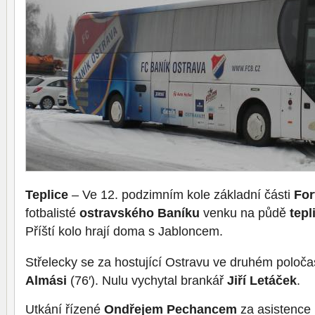
Teplice
– Ve 12. podzimním kole základní části
For
fotbalisté
ostravského Baníku
venku na půdě
tep
Příští kolo hrají doma s Jabloncem.
Střelecky se za hostující Ostravu ve druhém poloča
Almási
(76′). Nulu vychytal brankář
Jiří Letáček
.
Utkání řízené
Ondřejem Pechancem
za asistence