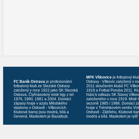
MFK Vítkovice
je fotbalový klu
FC Baník Ostrava
je profesionální
Ostravy - Vítkovic založený v r
fotbalový klub ze Slezské Ostravy
2011 sloučením klubů FC Vítko
založený v roce 1922 jako SK Slezská
1919 a Fotbal Poruba 2011. Kl
Ostrava. Čtyřnásobný mistr ligy z let
hlásí k odkazu SK Slavoj Vítko
1976, 1980, 1981 a 2004. Domácí
založeného v roce 1919. Mistr l
zápasy hraje v azylu Městského
sezoně 1985 / 1986. Domácí z
stadionu v Ostravě - Vítkovicích.
hraje v Tréninkovém centru Vis
Klubové barvy jsou modrá, bílá a
Ostravě - Zábřehu. Klubové bar
červená. Maskotem je Bazalbub.
modrá a bílá. Maskotem je rytíř 