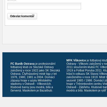
MFK Vítkovice
je fotbalový klu
FC Baník Ostrava
je profesionální
Ostravy - Vítkovic založený v r
fotbalový klub ze Slezské Ostravy
2011 sloučením klubů FC Vítko
založený v roce 1922 jako SK Slezská
1919 a Fotbal Poruba 2011. Kl
Ostrava. Čtyřnásobný mistr ligy z let
hlásí k odkazu SK Slavoj Vítko
1976, 1980, 1981 a 2004. Domácí
založeného v roce 1919. Mistr l
zápasy hraje v azylu Městského
sezoně 1985 / 1986. Domácí z
stadionu v Ostravě - Vítkovicích.
hraje v Tréninkovém centru Vis
Klubové barvy jsou modrá, bílá a
Ostravě - Zábřehu. Klubové bar
červená. Maskotem je Bazalbub.
modrá a bílá. Maskotem je rytíř 