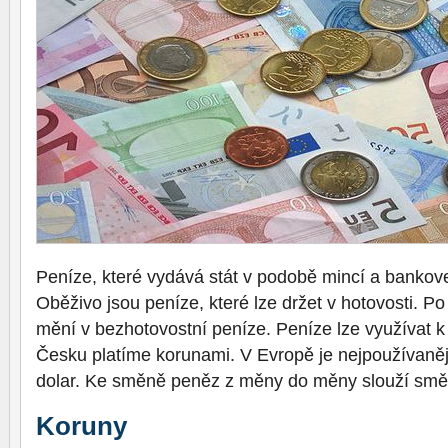
Peníze, které vydává stát v podobě mincí a bankove
Oběživo jsou peníze, které lze držet v hotovosti. P
mění v bezhotovostní peníze. Peníze lze využívat k
Česku platíme korunami. V Evropě je nejpoužívaně
dolar. Ke směně peněz z měny do měny slouží smě
Koruny