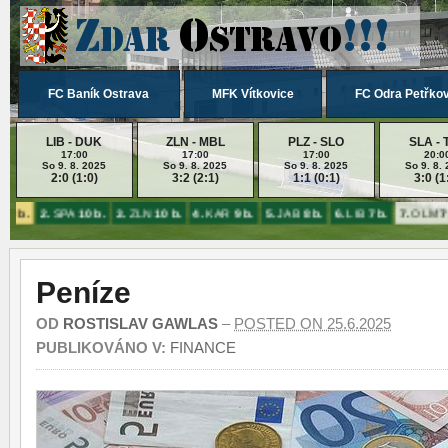
FC Baník Ostrava
MFK Vítkovice
FC Odra Petřko
LIB - DUK
ZLN - MBL
PLZ - SLO
SLA - 
17:00
17:00
17:00
20:0
So 9. 8. 2025
So 9. 8. 2025
So 9. 8. 2025
So 9. 8.
2:0 (1:0)
3:2 (2:1)
1:1 (0:1)
3:0 (1
10 b.
2.
SPA
10 b.
3.
ZLN
10 b.
4.
KAR
9 b.
5.
JAB
8 b.
6.
LIB
7 b.
7.
OLM
7 
Peníze
OD
ROSTISLAV GAWLAS
–
POSTED ON 25.6.2025
PUBLIKOVÁNO V:
FINANCE