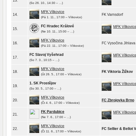
13.
(So 26. 10., 14:30 – …)
MFK Vítkovice
14.
FK Varnsdorf
(Pá 1. 11., 17:00 – Vítkovice)
FC Hradec Králové
MFK Vítkovic
15.
(Ne 10. 11., 15:00 – …)
MFK Vítkovice
16.
FC Vysočina Jihlava
(Pá 22. 11., 17:00 – Vítkovice)
FC Slavoj Vyšehrad
MFK Vítkovic
17.
(So 7. 3., 10:15 – …)
MFK Vítkovice
18.
FK Viktoria Žižkov
(Út 26. 5., 17:00 – Vítkovice)
1. SK Prostějov
MFK Vítkovic
19.
(So 30. 5., 17:00 – …)
MFK Vítkovice
20.
FC Zbrojovka Brno
(Čt 4. 6., 17:00 – Vítkovice)
FK Pardubice
MFK Vítkovic
21.
(Ne 7. 6., 17:00 – …)
MFK Vítkovice
22.
FC Sellier & Bellot 
(Čt 11. 6., 17:00 – Vítkovice)