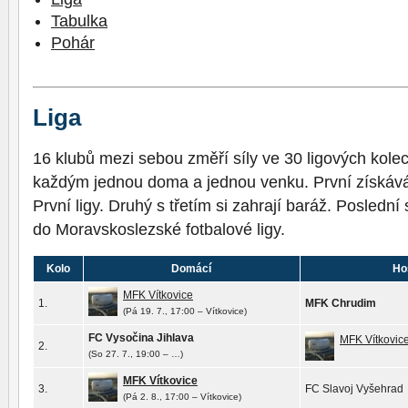
Tabulka
Pohár
Liga
16 klubů mezi sebou změří síly ve 30 ligových kol
každým jednou doma a jednou venku. První získáv
První ligy. Druhý s třetím si zahrají baráž. Posledn
do Moravskoslezské fotbalové ligy.
Kolo
Domácí
Ho
MFK Vítkovice
1.
MFK Chrudim
(Pá 19. 7., 17:00 – Vítkovice)
FC Vysočina Jihlava
MFK Vítkovic
2.
(So 27. 7., 19:00 – …)
MFK Vítkovice
3.
FC Slavoj Vyšehrad
(Pá 2. 8., 17:00 – Vítkovice)