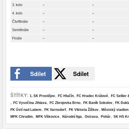
3. kolo
–
–
4. kolo
–
–
Čtvrtfinále
–
–
Semifinále
–
–
Finále
–
–
,
,
,
ŠTÍTKY:
1. SK Prostějov
FC Hlučín
FC Hradec Králové
FC Sellier 
,
,
,
,
FC Vysočina Jihlava
FC Zbrojovka Brno
FK Baník Sokolov
FK Dukl
,
,
,
FK Ústí nad Labem
FK Varnsdorf
FK Viktoria Žižkov
Městský stadion 
,
,
,
,
,
MFK Chrudim
MFK Vítkovice
Národní liga
Ostrava
Pohár
SK HS Kr