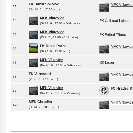
FK Baník Sokolov
MFK Vítkovic
23.
(Ne 14. 6., 17:00 – …)
MFK Vítkovice
24.
FK Ústí nad Labem
(St 17. 6., 17:00 – Vítkovice)
MFK Vítkovice
25.
FK Fotbal Třinec
(Čt 2. 7., 17:00 – Vítkovice)
FK Dukla Praha
MFK Vítkovic
26.
(St 24. 6., 17:00 – …)
MFK Vítkovice
27.
SK Líšeň
(Ne 28. 6., 17:00 – Vítkovice)
FK Varnsdorf
MFK Vítkovic
28.
(Po 6. 7., 17:00 – …)
MFK Vítkovice
FC Hradec K
29.
(So 11. 7., 17:00 – Vítkovice)
MFK Chrudim
MFK Vítkovic
30.
(Út 14. 7., 18:00 – …)