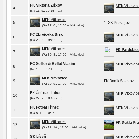
FK Viktoria Žižkov
MFK Vítkovic
4.
(Ne 11. 8., 10:15 – …)
MFK Vítkovice
5.
1. SK Prostějov
(So 17. 8., 17:00 – Vítkovice)
FC Zbrojovka Brno
MFK Vítkovic
6.
(Pá 23. 8., 19:00 – …)
MFK Vítkovice
FK Pardubic
7.
(Pá 30. 8., 17:00 – Vítkovice)
FC Sellier & Bellot Vlašim
MFK Vítkovic
8.
(Ne 15. 9., 17:00 – …)
MFK Vítkovice
9.
FK Baník Sokolov
(Pá 20. 9., 17:00 – Vítkovice)
FK Ústí nad Labem
MFK Vítkovic
10.
(Pá 27. 9., 18:00 – …)
FK Fotbal Třinec
MFK Vítkovic
11.
(So 5. 10., 10:15 – …)
MFK Vítkovice
FK Dukla Pr
12.
(Pá 18. 10., 17:00 – Vítkovice)
SK Líšeň
MFK Vítkovic