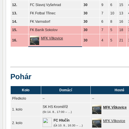
12.
FC Slavoj Vyšehrad
30
9
6
15
13.
FK Fotbal Třinec
30
7
10
13
14.
FK Varnsdorf
30
6
8
16
15.
FK Baník Sokolov
30
7
5
18
MFK Vítkovice
16.
30
4
5
21
Pohár
Kolo
Domácí
Hosté
Předkolo
–
–
SK HS Kroměříž
MFK Vítkovice
1. kolo
(St 14. 8., 17:00 – …)
FC Hlučín
MFK Vítkovice
2. kolo
(Út 10. 9., 16:30 – …)