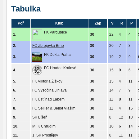
Tabulka
Poř
Klub
Zap
V
R
P
FK Pardubice
1.
30
22
4
4
2.
FC Zbrojovka Brno
30
20
7
3
FK Dukla Praha
3.
30
19
2
9
FC Hradec Králové
4.
30
15
9
6
5.
FK Viktoria Žižkov
30
15
4
11
6.
FC Vysočina Jihlava
30
14
7
9
7.
FK Ústí nad Labem
30
11
8
11
8.
FC Sellier & Bellot Vlašim
30
11
4
15
9.
SK Líšeň
30
8
12
10
10.
MFK Chrudim
30
10
6
14
11.
1. SK Prostějov
30
8
11
11