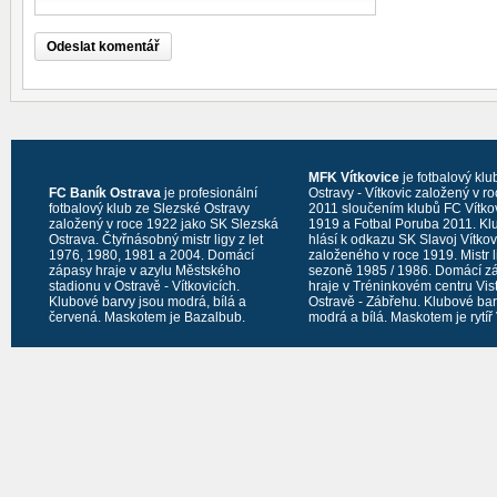
MFK Vítkovice
je fotbalový klu
FC Baník Ostrava
je profesionální
Ostravy - Vítkovic založený v r
fotbalový klub ze Slezské Ostravy
2011 sloučením klubů FC Vítko
založený v roce 1922 jako SK Slezská
1919 a Fotbal Poruba 2011. Kl
Ostrava. Čtyřnásobný mistr ligy z let
hlásí k odkazu SK Slavoj Vítko
1976, 1980, 1981 a 2004. Domácí
založeného v roce 1919. Mistr l
zápasy hraje v azylu Městského
sezoně 1985 / 1986. Domácí z
stadionu v Ostravě - Vítkovicích.
hraje v Tréninkovém centru Vis
Klubové barvy jsou modrá, bílá a
Ostravě - Zábřehu. Klubové bar
červená. Maskotem je Bazalbub.
modrá a bílá. Maskotem je rytíř 