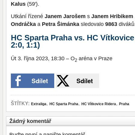
Kalus
(59′).
Utkání řízené
Janem Jarošem
s
Janem Hribikem
Ondráčka
a
Petra Šimánka
sledovalo
9863
diváků
HC Sparta Praha vs. HC Vítkovice 
2:0, 1:1)
Út 3. října 2023, 18:30 – O
aréna v Praze
2
,
,
,
ŠTÍTKY:
Extraliga
HC Sparta Praha
HC Vítkovice Ridera
Praha
Žádný komentář
Buďte první a napište komentář.