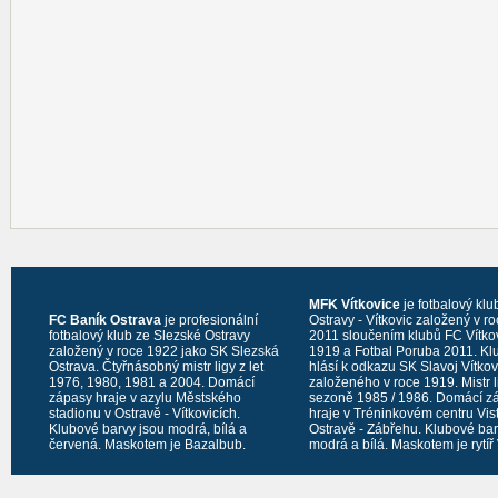
MFK Vítkovice
je fotbalový klu
FC Baník Ostrava
je profesionální
Ostravy - Vítkovic založený v r
fotbalový klub ze Slezské Ostravy
2011 sloučením klubů FC Vítko
založený v roce 1922 jako SK Slezská
1919 a Fotbal Poruba 2011. Kl
Ostrava. Čtyřnásobný mistr ligy z let
hlásí k odkazu SK Slavoj Vítko
1976, 1980, 1981 a 2004. Domácí
založeného v roce 1919. Mistr l
zápasy hraje v azylu Městského
sezoně 1985 / 1986. Domácí z
stadionu v Ostravě - Vítkovicích.
hraje v Tréninkovém centru Vis
Klubové barvy jsou modrá, bílá a
Ostravě - Zábřehu. Klubové bar
červená. Maskotem je Bazalbub.
modrá a bílá. Maskotem je rytíř 