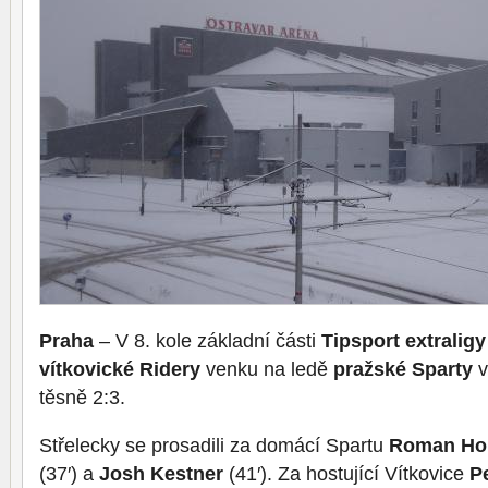
Praha
– V 8. kole základní části
Tipsport extraligy
vítkovické Ridery
venku na ledě
pražské Sparty
v
těsně 2:3.
Střelecky se prosadili za domácí Spartu
Roman Ho
(37′) a
Josh Kestner
(41′). Za hostující Vítkovice
P