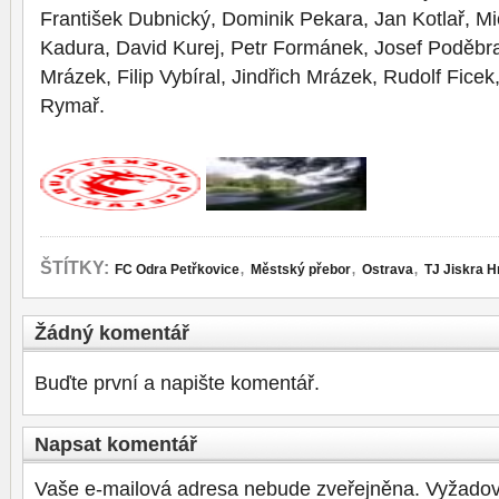
František Dubnický, Dominik Pekara, Jan Kotlař, Mic
Kadura, David Kurej, Petr Formánek, Josef Poděbr
Mrázek, Filip Vybíral, Jindřich Mrázek, Rudolf Fice
Rymař.
,
,
,
ŠTÍTKY:
FC Odra Petřkovice
Městský přebor
Ostrava
TJ Jiskra 
Žádný komentář
Buďte první a napište komentář.
Napsat komentář
Vaše e-mailová adresa nebude zveřejněna.
Vyžadov