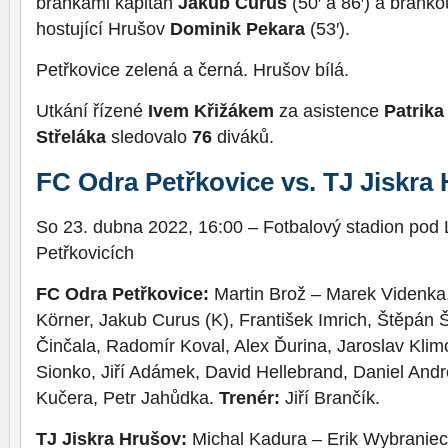
brankami kapitán
Jakub Curus
(50′ a 86′) a brank
hostující Hrušov
Dominik Pekara
(53′).
Petřkovice zelená a černá. Hrušov bílá.
Utkání řízené
Ivem Křižákem
za asistence
Patrika
Střeláka
sledovalo
76
diváků.
FC Odra Petřkovice vs. TJ Jiskra 
So 23. dubna 2022, 16:00 – Fotbalový stadion pod
Petřkovicích
FC Odra Petřkovice:
Martin Brož – Marek Videnka, 
Körner, Jakub Curus (K), František Imrich, Štěpán 
Činčala, Radomír Koval, Alex Ďurina, Jaroslav Klim
Sionko, Jiří Adámek, David Hellebrand, Daniel Andr
Kučera, Petr Jahůdka.
Trenér:
Jiří Brančík.
TJ Jiskra Hrušov:
Michal Kadura – Erik Wybraniec,