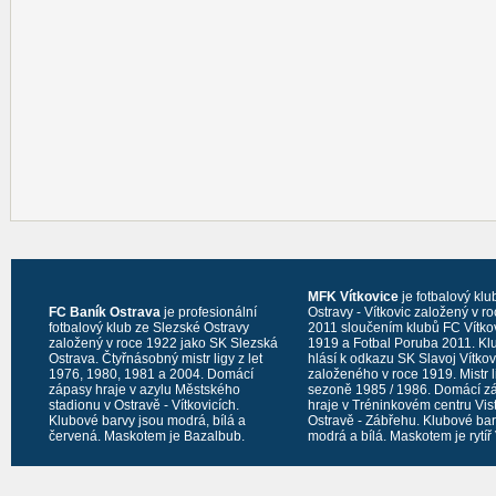
MFK Vítkovice
je fotbalový klu
FC Baník Ostrava
je profesionální
Ostravy - Vítkovic založený v r
fotbalový klub ze Slezské Ostravy
2011 sloučením klubů FC Vítko
založený v roce 1922 jako SK Slezská
1919 a Fotbal Poruba 2011. Kl
Ostrava. Čtyřnásobný mistr ligy z let
hlásí k odkazu SK Slavoj Vítko
1976, 1980, 1981 a 2004. Domácí
založeného v roce 1919. Mistr l
zápasy hraje v azylu Městského
sezoně 1985 / 1986. Domácí z
stadionu v Ostravě - Vítkovicích.
hraje v Tréninkovém centru Vis
Klubové barvy jsou modrá, bílá a
Ostravě - Zábřehu. Klubové bar
červená. Maskotem je Bazalbub.
modrá a bílá. Maskotem je rytíř 