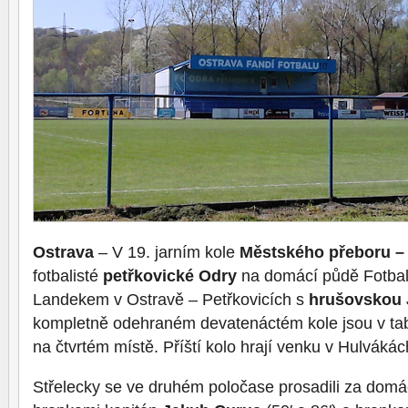
Ostrava
– V 19. jarním kole
Městského přeboru –
fotbalisté
petřkovické Odry
na domácí půdě Fotbal
Landekem v Ostravě – Petřkovicích s
hrušovskou 
kompletně odehraném devatenáctém kole jsou v tabu
na čtvrtém místě. Příští kolo hrají venku v Hulvák
Střelecky se ve druhém poločase prosadili za dom