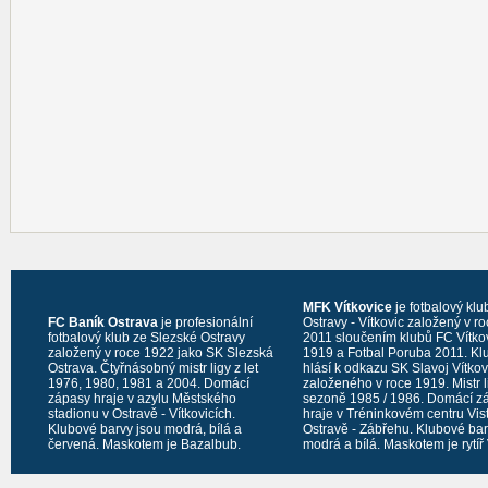
MFK Vítkovice
je fotbalový klu
FC Baník Ostrava
je profesionální
Ostravy - Vítkovic založený v r
fotbalový klub ze Slezské Ostravy
2011 sloučením klubů FC Vítko
založený v roce 1922 jako SK Slezská
1919 a Fotbal Poruba 2011. Kl
Ostrava. Čtyřnásobný mistr ligy z let
hlásí k odkazu SK Slavoj Vítko
1976, 1980, 1981 a 2004. Domácí
založeného v roce 1919. Mistr l
zápasy hraje v azylu Městského
sezoně 1985 / 1986. Domácí z
stadionu v Ostravě - Vítkovicích.
hraje v Tréninkovém centru Vis
Klubové barvy jsou modrá, bílá a
Ostravě - Zábřehu. Klubové bar
červená. Maskotem je Bazalbub.
modrá a bílá. Maskotem je rytíř 