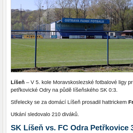
Líšeň
– V 5. kole Moravskoslezské fotbalové ligy pro
petřkovické Odry na půdě líšeňského SK 0:3.
Střelecky se za domácí Líšeň prosadil hattrickem
F
Utkání sledovalo 210 diváků.
SK Líšeň vs. FC Odra Petřkovice 3