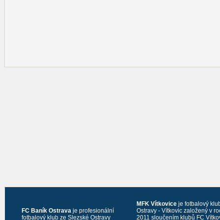
MFK Vítkovice
je fotbalový klu
FC Baník Ostrava
je profesionální
Ostravy - Vítkovic založený v r
fotbalový klub ze Slezské Ostravy
2011 sloučením klubů FC Vítko