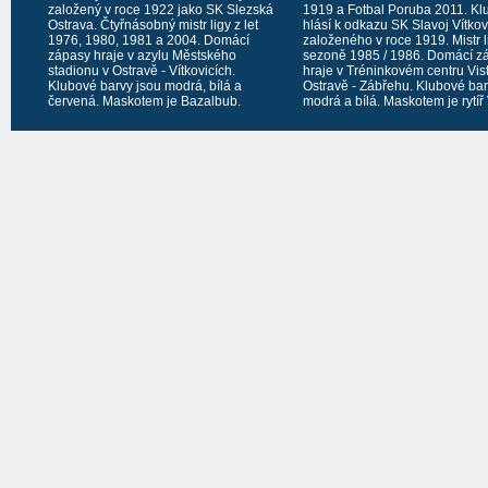
založený v roce 1922 jako SK Slezská
1919 a Fotbal Poruba 2011. Kl
Ostrava. Čtyřnásobný mistr ligy z let
hlásí k odkazu SK Slavoj Vítko
1976, 1980, 1981 a 2004. Domácí
založeného v roce 1919. Mistr l
zápasy hraje v azylu Městského
sezoně 1985 / 1986. Domácí z
stadionu v Ostravě - Vítkovicích.
hraje v Tréninkovém centru Vis
Klubové barvy jsou modrá, bílá a
Ostravě - Zábřehu. Klubové bar
červená. Maskotem je Bazalbub.
modrá a bílá. Maskotem je rytíř 