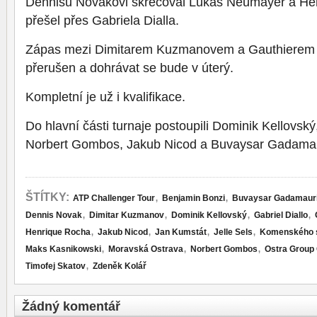
Dennisu Novakovi skrečoval Lukas Neumayer a Henr
přešel přes Gabriela Dialla.
Zápas mezi Dimitarem Kuzmanovem a Gauthierem O
přerušen a dohrávat se bude v úterý.
Kompletní je už i kvalifikace.
Do hlavní části turnaje postoupili Dominik Kellovský,
Norbert Gombos, Jakub Nicod a Buvaysar Gadamau
,
,
ŠTÍTKY:
ATP Challenger Tour
Benjamin Bonzi
Buvaysar Gadamaur
,
,
,
,
Dennis Novak
Dimitar Kuzmanov
Dominik Kellovský
Gabriel Diallo
,
,
,
,
Henrique Rocha
Jakub Nicod
Jan Kumstát
Jelle Sels
Komenského 
,
,
,
Maks Kasnikowski
Moravská Ostrava
Norbert Gombos
Ostra Group
,
Timofej Skatov
Zdeněk Kolář
Žádný komentář