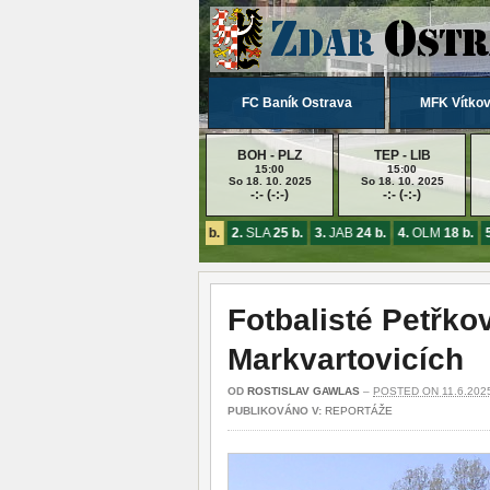
FC Baník Ostrava
MFK Vítkov
BOH - PLZ
TEP - LIB
15:00
15:00
So 18. 10. 2025
So 18. 10. 2025
-:- (-:-)
-:- (-:-)
1.
SPA
26 b.
2.
SLA
25 b.
3.
JAB
24 b.
4.
OLM
18 b.
5.
Fotbalisté Petřkov
Markvartovicích
OD
ROSTISLAV GAWLAS
–
POSTED ON 11.6.202
PUBLIKOVÁNO V:
REPORTÁŽE