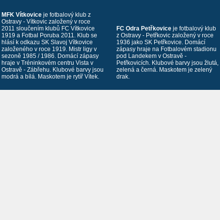
MFK Vítkovice
je fotbalový klub z
Ostravy - Vítkovic založený v roce
2011 sloučením klubů FC Vítkovice
FC Odra Petřkovice
je fotbalový klub
1919 a Fotbal Poruba 2011. Klub se
z Ostravy - Petřkovic založený v roce
hlásí k odkazu SK Slavoj Vítkovice
1936 jako SK Petřkovice. Domácí
založeného v roce 1919. Mistr ligy v
zápasy hraje na Fotbalovém stadionu
sezoně 1985 / 1986. Domácí zápasy
pod Landekem v Ostravě -
hraje v Tréninkovém centru Vista v
Petřkovicích. Klubové barvy jsou žlutá,
Ostravě - Zábřehu. Klubové barvy jsou
zelená a černá. Maskotem je zelený
modrá a bílá. Maskotem je rytíř Vítek.
drak.