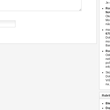
Je 
Ro
No
Oko
Moš
nád
ma
670
Dob
mos
Ba
Ro
Odi
neb
poš
inf
Ská
Dob
Vrš
na
Rubri
Bl
Do