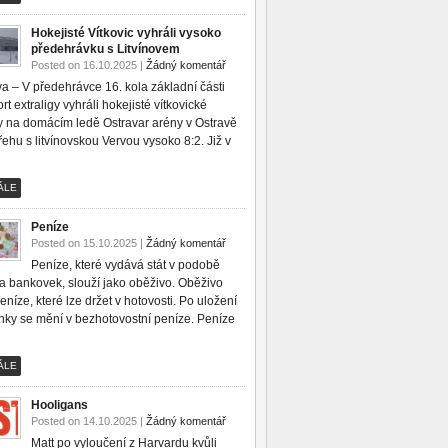
Hokejisté Vítkovic vyhráli vysoko
předehrávku s Litvínovem
Posted on 16.10.2025 |
Žádný komentář
a – V předehrávce 16. kola základní části
rt extraligy vyhráli hokejisté vítkovické
y na domácím ledě Ostravar arény v Ostravě
ehu s litvínovskou Vervou vysoko 8:2. Již v
ÁLE
Peníze
Posted on 15.10.2025 |
Žádný komentář
Peníze, které vydává stát v podobě
 a bankovek, slouží jako oběživo. Oběživo
eníze, které lze držet v hotovosti. Po uložení
nky se mění v bezhotovostní peníze. Peníze
ÁLE
Hooligans
Posted on 14.10.2025 |
Žádný komentář
Matt po vyloučení z Harvardu kvůli