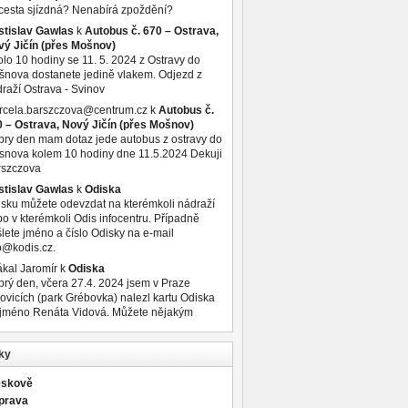
cesta sjízdná? Nenabírá zpoždění?
stislav Gawlas
k
Autobus č. 670 – Ostrava,
vý Jičín (přes Mošnov)
lo 10 hodiny se 11. 5. 2024 z Ostravy do
nova dostanete jedině vlakem. Odjezd z
raží Ostrava - Svinov
rcela.barszczova@centrum.cz
k
Autobus č.
 – Ostrava, Nový Jičín (přes Mošnov)
ry den mam dotaz jede autobus z ostravy do
nova kolem 10 hodiny dne 11.5.2024 Dekuji
rszczova
stislav Gawlas
k
Odiska
sku můžete odevzdat na kterémkoli nádraží
o v kterémkoli Odis infocentru. Případně
lete jméno a číslo Odisky na e-mail
o@kodis.cz.
kal Jaromír
k
Odiska
rý den, včera 27.4. 2024 jsem v Praze
ovicích (park Grébovka) nalezl kartu Odiska
 jméno Renáta Vidová. Můžete nějakým
ky
eskově
prava