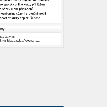
lepší live sázky app česká republika
é sportka online kurzy přihlášení
e sázky mobil přihlášení
iózní online sázení srovnání mobil
sport cz kurzy app zkušenosti
kty
slav Gawlas
l:
rostislav.gawlas@seznam.cz