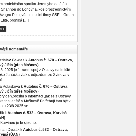
m protekčního spratka Jeremyho odlétá k
e Shannon do Londýna, kde prostřednictvím
o švagra Peta, vůdce místní firmy GSE – Green
 Elite, proniká […]
ÁLE
vější komentáře
stislav Gawlas
k
Autobus č. 670 – Ostrava,
vý Jičín (přes Mošnov)
 8. 2025 je 1. ranní spoj z Ostravy na letiště
še Janáčka vlak s odjezdem ze Svinova v
8
a Polášková
k
Autobus č. 670 – Ostrava,
vý Jičín (přes Mošnov)
rý den,prosím o informaci ,jak se z Ostravy
tat na letiště v Mošnově.Potřebuji tam být v
otu 23/8 2025 ve
řík
k
Autobus č. 532 – Ostrava, Karviná
AN)
Karvinou je to sjízdné.
man Dvořák
k
Autobus č. 532 – Ostrava,
rviná (ÚAN)