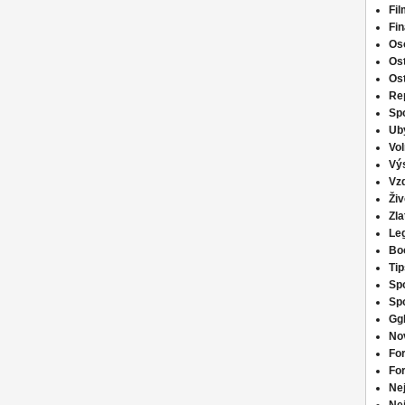
Fil
Fi
Os
Os
Os
Re
Spo
Ub
Vo
Vý
Vzd
Živ
Zla
Le
Bo
Tip
Spo
Spo
Ggb
No
Fo
For
Nej