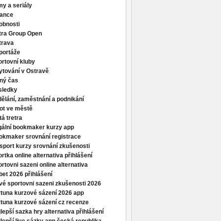
my a seriály
nance
obnosti
tra Group Open
trava
portáže
rtovní kluby
ytování v Ostravě
lný čas
sledky
ělání, zaměstnání a podnikání
ot ve městě
tá tretra
gální bookmaker kurzy app
okmaker srovnání registrace
sport kurzy srovnání zkušenosti
rtka online alternativa přihlášení
rtovni sazeni online alternativa
et 2026 přihlášení
vé sportovni sazeni zkušenosti 2026
rtuna kurzové sázení 2026 app
tuna kurzové sázení cz recenze
lepší sazka hry alternativa přihlášení