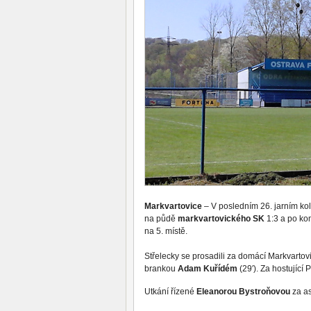
Markvartovice
– V posledním 26. jarním ko
na půdě
markvartovického SK
1:3 a po ko
na 5. místě.
Střelecky se prosadili za domácí Markvart
brankou
Adam Kuřídém
(29′). Za hostující
Utkání řízené
Eleanorou Bystroňovou
za a