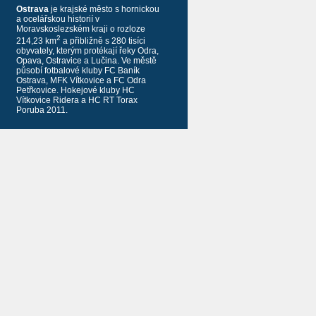
Ostrava
je krajské město s hornickou
a ocelářskou historií v
Moravskoslezském kraji o rozloze
2
214,23 km
a přibližně s 280 tisíci
obyvately, kterým protékají řeky Odra,
Opava, Ostravice a Lučina. Ve městě
působí fotbalové kluby FC Baník
Ostrava, MFK Vítkovice a FC Odra
Petřkovice. Hokejové kluby HC
Vítkovice Ridera a HC RT Torax
Poruba 2011.