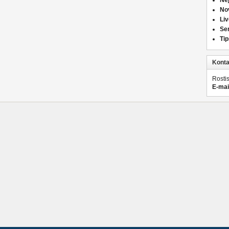
Nej
Nov
Liv
Ser
Tip
Konta
Rosti
E-mai