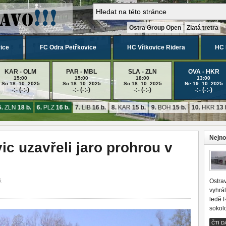
Ostra Group Open
Zlatá tretra
ice
FC Odra Petřkovice
HC Vítkovice Ridera
HC 
KAR - OLM
PAR - MBL
SLA - ZLN
OVA - HKR
15:00
15:00
18:00
13:00
So 18. 10. 2025
So 18. 10. 2025
So 18. 10. 2025
Ne 19. 10. 2025
-:- (-:-)
-:- (-:-)
-:- (-:-)
-:- (-:-)
ZLN
18 b.
6.
PLZ
16 b.
7.
LIB
16 b.
8.
KAR
15 b.
9.
BOH
15 b.
10.
HKR
13 b.
Nejno
ic uzavřeli jaro prohrou v
5
Ostrav
vyhrá
ledě 
sokol
ČTI D