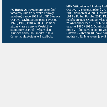
MFK Vítkovice
je fotbalový klu
FC Baník Ostrava
je profesionální
Ostravy - Vítkovic založený v r
fotbalový klub ze Slezské Ostravy
2011 sloučením klubů FC Vítko
založený v roce 1922 jako SK Slezská
1919 a Fotbal Poruba 2011. Kl
Ostrava. Čtyřnásobný mistr ligy z let
hlásí k odkazu SK Slavoj Vítko
1976, 1980, 1981 a 2004. Domácí
založeného v roce 1919. Mistr l
zápasy hraje v azylu Městského
sezoně 1985 / 1986. Domácí z
stadionu v Ostravě - Vítkovicích.
hraje v Tréninkovém centru Vis
Klubové barvy jsou modrá, bílá a
Ostravě - Zábřehu. Klubové bar
červená. Maskotem je Bazalbub.
modrá a bílá. Maskotem je rytíř 