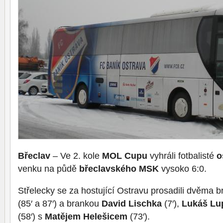
Břeclav
– Ve 2. kole
MOL Cupu
vyhráli fotbalisté
o
venku na půdě
břeclavského MSK
vysoko 6:0.
Střelecky se za hostující Ostravu prosadili dvěma 
(85′ a 87′) a brankou
David Lischka
(7′),
Lukáš Lu
(58′) s
Matějem Helešicem
(73′).