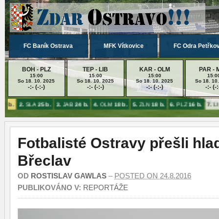
FC Baník Ostrava
MFK Vítkovice
FC Odra Petřko
BOH - PLZ
TEP - LIB
KAR - OLM
PAR - 
15:00
15:00
15:00
15:0
So 18. 10. 2025
So 18. 10. 2025
So 18. 10. 2025
So 18. 10
-:- (-:-)
-:- (-:-)
-:- (-:-)
-:- (-:
26 b.
2.
SLA
25 b.
3.
JAB
24 b.
4.
OLM
18 b.
5.
ZLN
18 b.
6.
PLZ
16 b.
7.
LI
Fotbalisté Ostravy přešli hla
Břeclav
OD
ROSTISLAV GAWLAS
–
POSTED ON 24.8.2016
PUBLIKOVÁNO V:
REPORTÁŽE