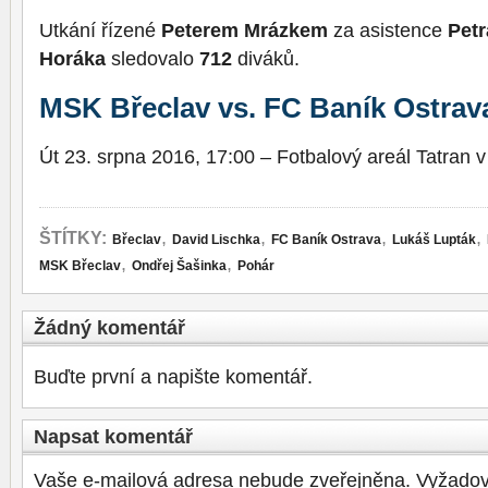
Utkání řízené
Peterem Mrázkem
za asistence
Petr
Horáka
sledovalo
712
diváků.
MSK Břeclav vs. FC Baník Ostrava
Út 23. srpna 2016, 17:00 – Fotbalový areál Tatran v
,
,
,
,
ŠTÍTKY:
Břeclav
David Lischka
FC Baník Ostrava
Lukáš Lupták
,
,
MSK Břeclav
Ondřej Šašinka
Pohár
Žádný komentář
Buďte první a napište komentář.
Napsat komentář
Vaše e-mailová adresa nebude zveřejněna.
Vyžadov