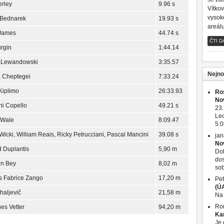
rley
9.96 s
Vítko
vysok
Bednarek
19.93 s
areál
 James
44.74 s
ČTI D
rgin
1:44.14
 Lewandowski
3:35.57
Nejno
 Cheptegei
7:33.24
Kiplimo
26:33.93
Ro
No
i Copello
49.21 s
23.
Leo
 Wale
8:09.47
5:0
Wicki, William Reais, Ricky Petrucciani, Pascal Mancini
39.08 s
jan
No
 Duplantis
5,90 m
Dob
dos
in Bey
8,02 m
sob
 Fabrice Zango
17,20 m
Pet
(Ú
haljevič
21,58 m
Na 
Ro
es Vetter
94,20 m
Ka
Je 