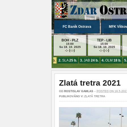
FC Baník Ostrava
MFK Vítkov
BOH - PLZ
TEP - LIB
15:00
15:00
So 18. 10. 2025
So 18. 10. 2025
-:- (-:-)
-:- (-:-)
1.
SPA
26 b.
2.
SLA
25 b.
3.
JAB
24 b.
4.
OLM
18 b.
5.
Zlatá tretra 2021
OD
ROSTISLAV GAWLAS
–
POSTED ON 16.5.202
PUBLIKOVÁNO V:
ZLATÁ TRETRA