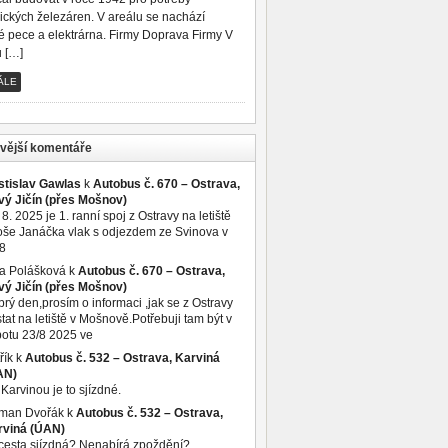
vických železáren. V areálu se nachází
é pece a elektrárna. Firmy Doprava Firmy V
u […]
ÁLE
vější komentáře
stislav Gawlas
k
Autobus č. 670 – Ostrava,
vý Jičín (přes Mošnov)
 8. 2025 je 1. ranní spoj z Ostravy na letiště
še Janáčka vlak s odjezdem ze Svinova v
8
a Polášková
k
Autobus č. 670 – Ostrava,
vý Jičín (přes Mošnov)
rý den,prosím o informaci ,jak se z Ostravy
tat na letiště v Mošnově.Potřebuji tam být v
otu 23/8 2025 ve
řík
k
Autobus č. 532 – Ostrava, Karviná
AN)
Karvinou je to sjízdné.
man Dvořák
k
Autobus č. 532 – Ostrava,
rviná (ÚAN)
cesta sjízdná? Nenabírá zpoždění?