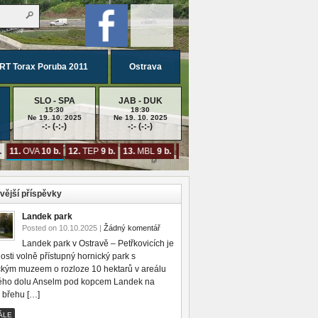
RT Torax Poruba 2011
Ostrava
SLO - SPA
JAB - DUK
15:30
18:30
Ne 19. 10. 2025
Ne 19. 10. 2025
-:- (-:-)
-:- (-:-)
11.
OVA
10 b.
12.
TEP
9 b.
13.
MBL
9 b.
14.
SLO
7 b.
15.
DUK
7 b.
16.
PA
vější příspěvky
Landek park
Posted on 10.10.2025 |
Žádný komentář
Landek park v Ostravě – Petřkovicích je
osti volně přístupný hornický park s
ckým muzeem o rozloze 10 hektarů v areálu
ého dolu Anselm pod kopcem Landek na
 břehu […]
ÁLE