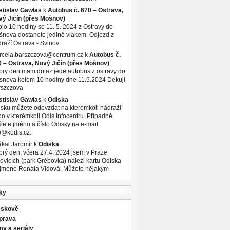
stislav Gawlas
k
Autobus č. 670 – Ostrava,
vý Jičín (přes Mošnov)
lo 10 hodiny se 11. 5. 2024 z Ostravy do
nova dostanete jedině vlakem. Odjezd z
raží Ostrava - Svinov
rcela.barszczova@centrum.cz
k
Autobus č.
 – Ostrava, Nový Jičín (přes Mošnov)
ry den mam dotaz jede autobus z ostravy do
nova kolem 10 hodiny dne 11.5.2024 Dekuji
rszczova
stislav Gawlas
k
Odiska
sku můžete odevzdat na kterémkoli nádraží
o v kterémkoli Odis infocentru. Případně
lete jméno a číslo Odisky na e-mail
o@kodis.cz.
kal Jaromír
k
Odiska
rý den, včera 27.4. 2024 jsem v Praze
ovicích (park Grébovka) nalezl kartu Odiska
 jméno Renáta Vidová. Můžete nějakým
ky
eskově
prava
my a seriály