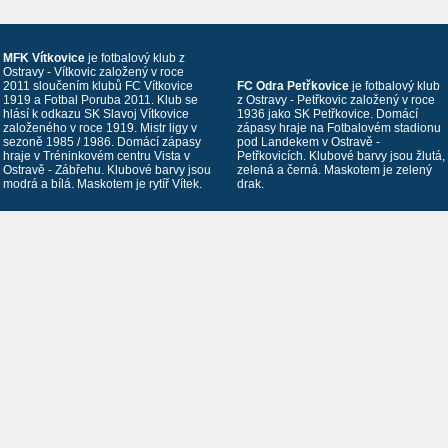
MFK Vítkovice
je fotbalový klub z
Ostravy - Vítkovic založený v roce
2011 sloučením klubů FC Vítkovice
FC Odra Petřkovice
je fotbalový klub
1919 a Fotbal Poruba 2011. Klub se
z Ostravy - Petřkovic založený v roce
hlásí k odkazu SK Slavoj Vítkovice
1936 jako SK Petřkovice. Domácí
založeného v roce 1919. Mistr ligy v
zápasy hraje na Fotbalovém stadionu
sezoně 1985 / 1986. Domácí zápasy
pod Landekem v Ostravě -
hraje v Tréninkovém centru Vista v
Petřkovicích. Klubové barvy jsou žlutá,
Ostravě - Zábřehu. Klubové barvy jsou
zelená a černá. Maskotem je zelený
modrá a bílá. Maskotem je rytíř Vítek.
drak.