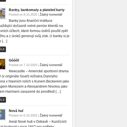
Banky, bankomaty a platební karty
Posted on 8.10.2025 |
Žádný komentář
Banky jsou finanční instituce
ažďující dočasně volné peníze klientů na
vních účtech, které formou úvěrů pouští zpět
hu a z úroků generují svůj zisk. U banky si je
 […]
ÁLE
Góóól!
Posted on 7.10.2025 |
Žádný komentář
Newcastle – Americké sportovní drama
 (v originále Goal!) režiséra Dannyho
na v hlavních rolích s Kunem Beckerem jako
agem Munezem a Alessandrem Nivolou jako
em Harrisem zasazené do prostředí […]
ÁLE
Nová huť
Posted on 6.10.2025 |
Žádný komentář
Areál Nové huti v Ostravě – Kunčicích
čal budovat v roce 1942 pro potřeby