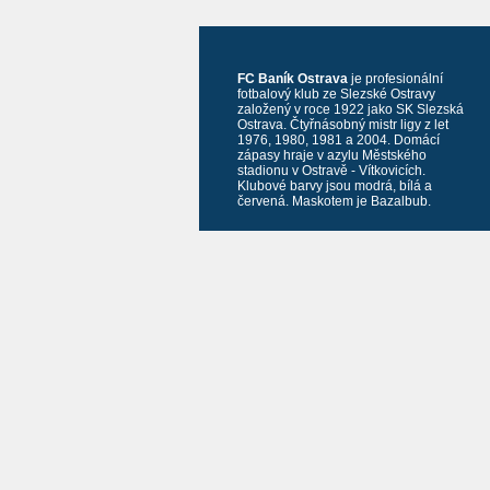
FC Baník Ostrava
je profesionální
fotbalový klub ze Slezské Ostravy
založený v roce 1922 jako SK Slezská
Ostrava. Čtyřnásobný mistr ligy z let
1976, 1980, 1981 a 2004. Domácí
zápasy hraje v azylu Městského
stadionu v Ostravě - Vítkovicích.
Klubové barvy jsou modrá, bílá a
červená. Maskotem je Bazalbub.