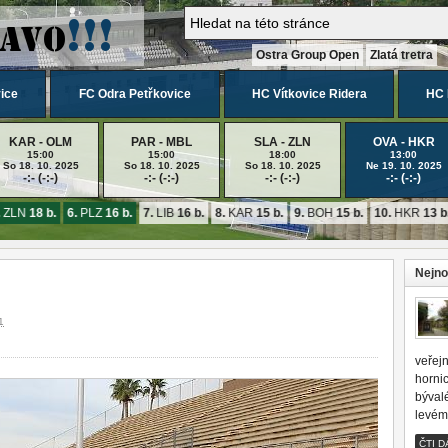
Ostra Group Open
Zlatá tretra
ice
FC Odra Petřkovice
HC Vítkovice Ridera
HC 
KAR - OLM
PAR - MBL
SLA - ZLN
OVA - HKR
15:00
15:00
18:00
13:00
So 18. 10. 2025
So 18. 10. 2025
So 18. 10. 2025
Ne 19. 10. 2025
-:- (-:-)
-:- (-:-)
-:- (-:-)
-:- (-:-)
ZLN
18 b.
6.
PLZ
16 b.
7.
LIB
16 b.
8.
KAR
15 b.
9.
BOH
15 b.
10.
HKR
13 b.
Nejno
1
veřejn
horni
býval
levém
ČTI D