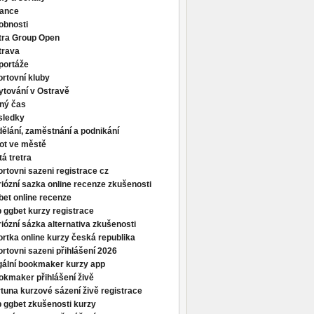
nance
obnosti
tra Group Open
trava
portáže
rtovní kluby
ytování v Ostravě
lný čas
sledky
ělání, zaměstnání a podnikání
ot ve městě
tá tretra
rtovni sazeni registrace cz
iózní sazka online recenze zkušenosti
et online recenze
 ggbet kurzy registrace
iózní sázka alternativa zkušenosti
rtka online kurzy česká republika
rtovni sazeni přihlášení 2026
gální bookmaker kurzy app
okmaker přihlášení živě
tuna kurzové sázení živě registrace
 ggbet zkušenosti kurzy