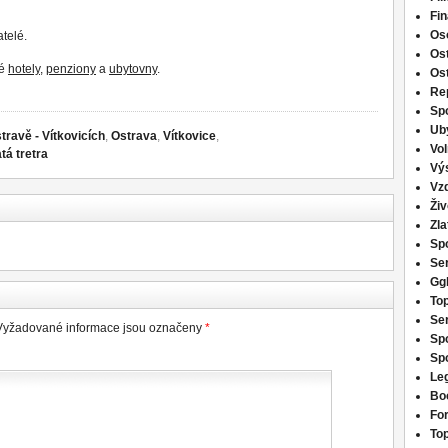
Fi
Os
telé.
Os
ké
hotely
,
penziony
a
ubytovny
.
Os
Re
Spo
Ub
travě - Vítkovicích
,
Ostrava
,
Vítkovice
,
Vo
atá tretra
Vý
Vzd
Živ
Zla
Spo
Ser
Ggb
Top
Ser
Vyžadované informace jsou označeny
*
Spo
Spo
Le
Bo
For
Top