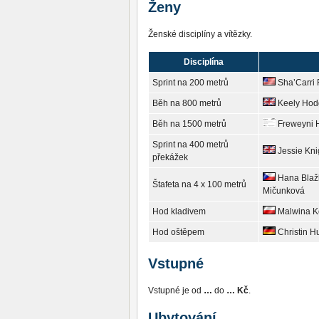
Ženy
Ženské disciplíny a vítězky.
Disciplína
Sprint na 200 metrů
Sha’Carri
Běh na 800 metrů
Keely Hod
Běh na 1500 metrů
Freweyni 
Sprint na 400 metrů
Jessie Kni
překážek
Hana Blažk
Štafeta na 4 x 100 metrů
Mičunková
Hod kladivem
Malwina K
Hod oštěpem
Christin 
Vstupné
Vstupné je od
…
do
… Kč
.
Ubytování