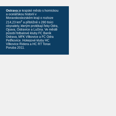
Ostrava
je krajské město s hornickou
a ocelářskou historií v
Moravskoslezském kraji o rozloze
2
214,23 km
a přibližně s 280 tisíci
obyvately, kterým protékají řeky Odra,
Opava, Ostravice a Lučina. Ve městě
působí fotbalové kluby FC Baník
Ostrava, MFK Vítkovice a FC Odra
Petřkovice. Hokejové kluby HC
Vítkovice Ridera a HC RT Torax
Poruba 2011.