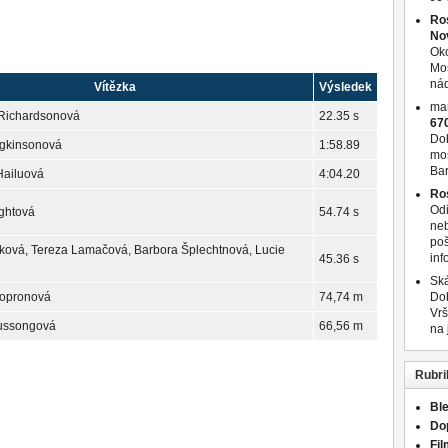
Ro
No
Oko
Moš
nád
Vítězka
Výsledek
ma
 Richardsonová
22.35 s
670
Dob
gkinsonová
1:58.89
mos
Ba
Hailuová
4:04.20
Ro
Odi
ghtová
54.74 s
neb
poš
ová, Tereza Lamačová, Barbora Šplechtnová, Lucie
inf
45.36 s
Ská
opronová
74,74 m
Dob
Vrš
Hussongová
66,56 m
na
Rubri
Bl
Do
Fil