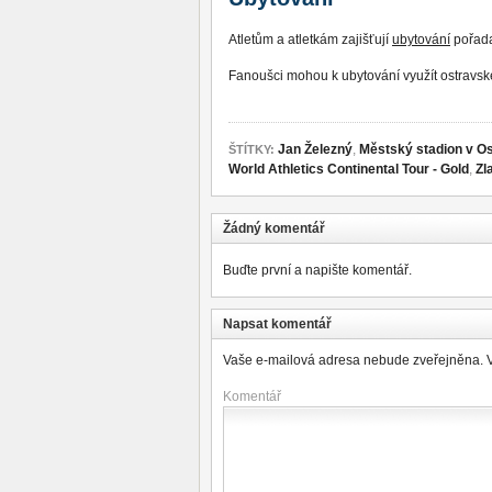
Atletům a atletkám zajišťují
ubytování
pořada
Fanoušci mohou k ubytování využít ostravs
Jan Železný
,
Městský stadion v Os
ŠTÍTKY:
World Athletics Continental Tour - Gold
,
Zl
Žádný komentář
Buďte první a napište komentář.
Napsat komentář
Vaše e-mailová adresa nebude zveřejněna.
Komentář