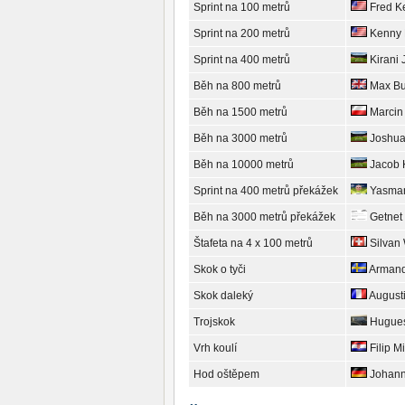
Sprint na 100 metrů
Fred Ke
Sprint na 200 metrů
Kenny 
Sprint na 400 metrů
Kirani
Běh na 800 metrů
Max Bu
Běh na 1500 metrů
Marcin
Běh na 3000 metrů
Joshua
Běh na 10000 metrů
Jacob 
Sprint na 400 metrů překážek
Yasman
Běh na 3000 metrů překážek
Getnet
Štafeta na 4 x 100 metrů
Silvan 
Skok o tyči
Armand
Skok daleký
August
Trojskok
Hugues
Vrh koulí
Filip Mi
Hod oštěpem
Johann