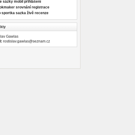
e sázky mobil přihlášení
okmaker srovnání registrace
 sportka sazka živě recenze
kty
slav Gawlas
l:
rostislav.gawlas@seznam.cz