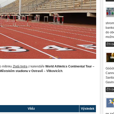
shrom
banko
do obě
možno
ČTI D
ho mítinku
Zlatá tretra
z kalendáře
World Athletics Continental Tour –
Góóól!
Městském stadionu v Ostravě – Vítkovicích
.
Canno
Santi
Gavin
ČTI D
Vítěz
Výsledek
se za