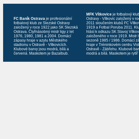
MFK Vítkovice
je fotbalový klu
FC Baník Ostrava
je profesionální
Ostravy - Vítkovic založený v r
fotbalový klub ze Slezské Ostravy
2011 sloučením klubů FC Vítko
založený v roce 1922 jako SK Slezská
1919 a Fotbal Poruba 2011. Kl
Ostrava. Čtyřnásobný mistr ligy z let
hlásí k odkazu SK Slavoj Vítko
1976, 1980, 1981 a 2004. Domácí
založeného v roce 1919. Mistr l
zápasy hraje v azylu Městského
sezoně 1985 / 1986. Domácí z
stadionu v Ostravě - Vítkovicích.
hraje v Tréninkovém centru Vis
Klubové barvy jsou modrá, bílá a
Ostravě - Zábřehu. Klubové bar
červená. Maskotem je Bazalbub.
modrá a bílá. Maskotem je rytíř 