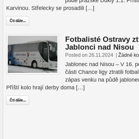
půdě pražské Dukly 1:1. Příšt
Karvinou. Střelecky se prosadili […]
Čti dále...
Fotbalisté Ostravy zt
Jablonci nad Nisou
Posted on 26.11.2024
|
Žádné ko
Jablonec nad Nisou – V 16. p
části Chance ligy ztratili fotb
zápas venku na půdě jablonec
Příští kolo hrají derby doma […]
Čti dále...