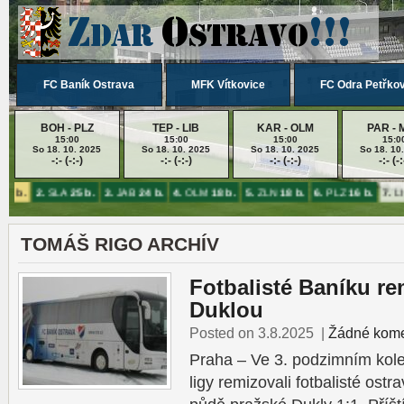
FC Baník Ostrava
MFK Vítkovice
FC Odra Petřko
BOH - PLZ
TEP - LIB
KAR - OLM
PAR - 
15:00
15:00
15:00
15:0
So 18. 10. 2025
So 18. 10. 2025
So 18. 10. 2025
So 18. 10
-:- (-:-)
-:- (-:-)
-:- (-:-)
-:- (-:
26 b.
2.
SLA
25 b.
3.
JAB
24 b.
4.
OLM
18 b.
5.
ZLN
18 b.
6.
PLZ
16 b.
7.
LI
TOMÁŠ RIGO ARCHÍV
Fotbalisté Baníku re
Duklou
Posted on 3.8.2025
|
Žádné kome
Praha – Ve 3. podzimním kole
ligy remizovali fotbalisté os