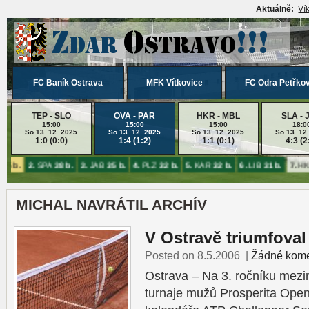
Aktuálně:
Ví
FC Baník Ostrava
MFK Vítkovice
FC Odra Petřko
TEP - SLO
OVA - PAR
HKR - MBL
SLA - 
15:00
15:00
15:00
18:0
So 13. 12. 2025
So 13. 12. 2025
So 13. 12. 2025
So 13. 12
1:0 (0:0)
1:4 (1:2)
1:1 (0:1)
4:3 (2
45 b.
2.
SPA
38 b.
3.
JAB
35 b.
4.
PLZ
32 b.
5.
KAR
32 b.
6.
LIB
31 b.
7.
HK
MICHAL NAVRÁTIL ARCHÍV
V Ostravě triumfoval
Posted on 8.5.2006
|
Žádné kome
Ostrava – Na 3. ročníku mezi
turnaje mužů Prosperita Ope