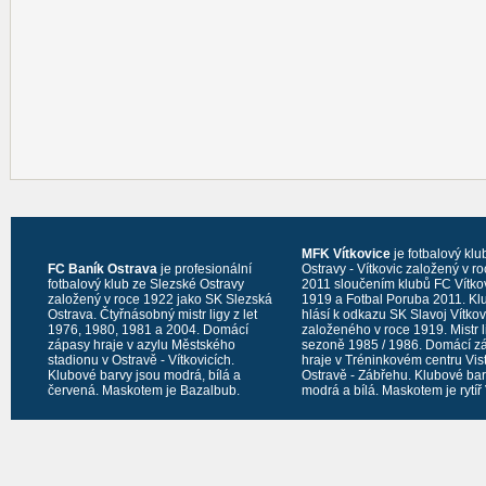
MFK Vítkovice
je fotbalový klu
FC Baník Ostrava
je profesionální
Ostravy - Vítkovic založený v r
fotbalový klub ze Slezské Ostravy
2011 sloučením klubů FC Vítko
založený v roce 1922 jako SK Slezská
1919 a Fotbal Poruba 2011. Kl
Ostrava. Čtyřnásobný mistr ligy z let
hlásí k odkazu SK Slavoj Vítko
1976, 1980, 1981 a 2004. Domácí
založeného v roce 1919. Mistr l
zápasy hraje v azylu Městského
sezoně 1985 / 1986. Domácí z
stadionu v Ostravě - Vítkovicích.
hraje v Tréninkovém centru Vis
Klubové barvy jsou modrá, bílá a
Ostravě - Zábřehu. Klubové bar
červená. Maskotem je Bazalbub.
modrá a bílá. Maskotem je rytíř 