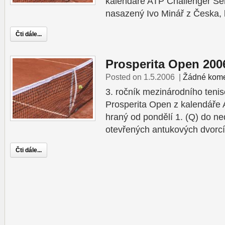
kalendáře ATP Challenger Ser
nasazený Ivo Minář z Česka, 
Čti dále...
Prosperita Open 200
Posted on 1.5.2006
|
Žádné kome
3. ročník mezinárodního teni
Prosperita Open z kalendáře 
hraný od pondělí 1. (Q) do ne
otevřených antukových dvorc
Čti dále...