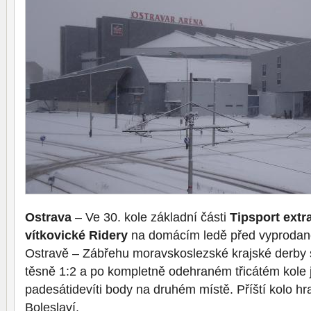
Ostrava
– Ve 30. kole základní části
Tipsport extr
vítkovické Ridery
na domácím ledě před vyprodan
Ostravě – Zábřehu moravskoslezské krajské derby
těsně 1:2 a po kompletně odehraném třicátém kole j
padesátidevíti body na druhém místě. Příští kolo h
Boleslaví.