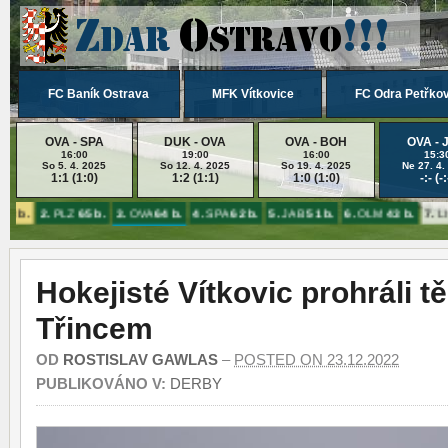
FC Baník Ostrava
MFK Vítkovice
FC Odra Petřko
OVA - SPA
DUK - OVA
OVA - BOH
OVA - 
16:00
19:00
16:00
15:3
So 5. 4. 2025
So 12. 4. 2025
So 19. 4. 2025
Ne 27. 4.
1:1 (1:0)
1:2 (1:1)
1:0 (1:0)
-:- (-:
78 b.
2.
PLZ
65 b.
3.
OVA
64 b.
4.
SPA
62 b.
5.
JAB
51 b.
6.
OLM
43 b.
7.
LI
Hokejisté Vítkovic prohráli t
Třincem
OD
ROSTISLAV GAWLAS
–
POSTED ON 23.12.2022
PUBLIKOVÁNO V:
DERBY