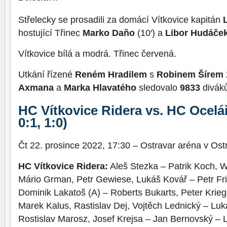
Střelecky se prosadili za domácí Vítkovice kapitán
hostující Třinec
Marko Daňo
(10′) a
Libor Hudáče
Vítkovice bílá a modrá. Třinec červená.
Utkání řízené
Reném Hradilem
s
Robinem Šírem
Axmana
a
Marka Hlavatého
sledovalo
9833
diváků
HC Vítkovice Ridera vs. HC Oceláři
0:1, 1:0)
Čt 22. prosince 2022, 17:30 – Ostravar aréna v Os
HC Vítkovice Ridera:
Aleš Stezka – Patrik Koch, Wi
Mário Grman, Petr Gewiese, Lukáš Kovář – Petr Frid
Dominik Lakatoš (A) – Roberts Bukarts, Peter Kriege
Marek Kalus, Rastislav Dej, Vojtěch Lednický – Luk
Rostislav Marosz, Josef Krejsa – Jan Bernovský – 