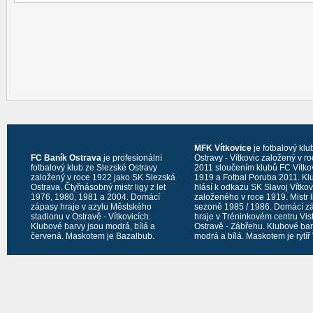
MFK Vítkovice
je fotbalový klu
FC Baník Ostrava
je profesionální
Ostravy - Vítkovic založený v r
fotbalový klub ze Slezské Ostravy
2011 sloučením klubů FC Vítko
založený v roce 1922 jako SK Slezská
1919 a Fotbal Poruba 2011. Kl
Ostrava. Čtyřnásobný mistr ligy z let
hlásí k odkazu SK Slavoj Vítko
1976, 1980, 1981 a 2004. Domácí
založeného v roce 1919. Mistr l
zápasy hraje v azylu Městského
sezoně 1985 / 1986. Domácí z
stadionu v Ostravě - Vítkovicích.
hraje v Tréninkovém centru Vis
Klubové barvy jsou modrá, bílá a
Ostravě - Zábřehu. Klubové bar
červená. Maskotem je Bazalbub.
modrá a bílá. Maskotem je rytíř 