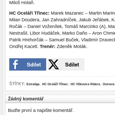
Miloš Holaň.
HC Oceláři Třinec:
Marek Mazanec – Martin Marinč
Milan Doudera, Jan Zahradníček, Jakub Jeřábek, K
Ročák – Daniel Voženílek, Tomáš Marcinko (A), Mar
Nestrašil, Libor Hudáček, Marko Daňo – Aron Chmi
Patrik Hrehorčák – Samuel Buček, Vladimír Draveck
Ondřej Kacetl.
Trenér:
Zdeněk Moták.
,
,
,
ŠTÍTKY:
Extraliga
HC Oceláři Třinec
HC Vítkovice Ridera
Ostrava
Žádný komentář
Buďte první a napište komentář.