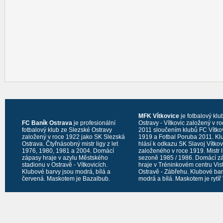
MFK Vítkovice
je fotbalový klu
FC Baník Ostrava
je profesionální
Ostravy - Vítkovic založený v r
fotbalový klub ze Slezské Ostravy
2011 sloučením klubů FC Vítko
založený v roce 1922 jako SK Slezská
1919 a Fotbal Poruba 2011. Kl
Ostrava. Čtyřnásobný mistr ligy z let
hlásí k odkazu SK Slavoj Vítko
1976, 1980, 1981 a 2004. Domácí
založeného v roce 1919. Mistr l
zápasy hraje v azylu Městského
sezoně 1985 / 1986. Domácí z
stadionu v Ostravě - Vítkovicích.
hraje v Tréninkovém centru Vis
Klubové barvy jsou modrá, bílá a
Ostravě - Zábřehu. Klubové bar
červená. Maskotem je Bazalbub.
modrá a bílá. Maskotem je rytíř 