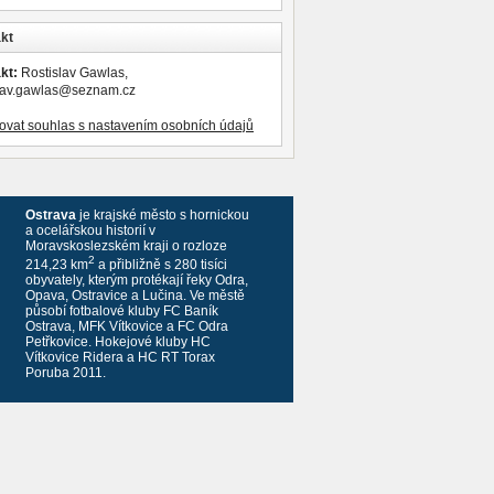
kt
kt:
Rostislav Gawlas,
slav.gawlas@seznam.cz
ovat souhlas s nastavením osobních údajů
Ostrava
je krajské město s hornickou
a ocelářskou historií v
Moravskoslezském kraji o rozloze
2
214,23 km
a přibližně s 280 tisíci
obyvately, kterým protékají řeky Odra,
Opava, Ostravice a Lučina. Ve městě
působí fotbalové kluby FC Baník
Ostrava, MFK Vítkovice a FC Odra
Petřkovice. Hokejové kluby HC
Vítkovice Ridera a HC RT Torax
Poruba 2011.