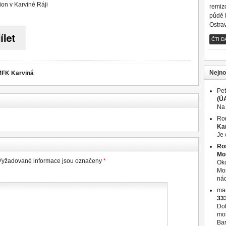
ion v Karviné Ráji
remizo
půdě 
Ostra
ČTI D
Nejno
FK Karviná
Pet
(Ú
Na 
Ro
Ka
Je 
Ro
Mo
Vyžadované informace jsou označeny
*
Oko
Moš
nád
ma
33
Dob
mos
Ba