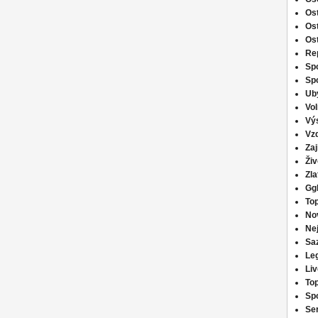
Os
Os
Os
Re
Spo
Spo
Ub
Vo
Vý
Vzd
Zaj
Živ
Zla
Ggb
Top
Nov
Nej
Saz
Leg
Li
Top
Spo
Ser