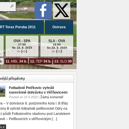
RT Torax Poruba 2011
Ostrava
OVA - SPA
SLA - OVA
17:00
16:00
Ne 18. 5. 2025
So 24. 5. 2025
-:- (-:-)
-:- (-:-)
.
11.
MBL
34 b.
12.
TEP
34 b.
13.
SLO
30 b.
14.
DUK
24 b.
15.
PAR
19 b.
1
vější příspěvky
Fotbalisté Petřkovic vyhráli
suverénně dohrávku s Věřňovicemi
Posted on 23.4.2025 |
Žádný komentář
a – V dohrávce 8. podzimního kola I. B třídy
iny B vyhráli fotbalisté petřkovické Odry na
í půdě Fotbalového stadionu pod Landekem
avě – Petřkovicích s věřňovickým […]
ÁLE