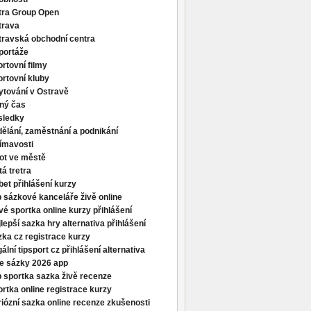
tra Group Open
trava
travská obchodní centra
portáže
rtovní filmy
rtovní kluby
ytování v Ostravě
lný čas
sledky
ělání, zaměstnání a podnikání
ímavosti
ot ve městě
tá tretra
et přihlášení kurzy
 sázkové kanceláře živě online
é sportka online kurzy přihlášení
lepší sazka hry alternativa přihlášení
ka cz registrace kurzy
ální tipsport cz přihlášení alternativa
ve sázky 2026 app
 sportka sazka živě recenze
rtka online registrace kurzy
iózní sazka online recenze zkušenosti