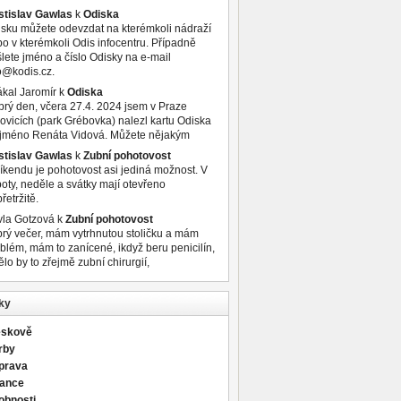
stislav Gawlas
k
Odiska
sku můžete odevzdat na kterémkoli nádraží
o v kterémkoli Odis infocentru. Případně
lete jméno a číslo Odisky na e-mail
o@kodis.cz.
kal Jaromír
k
Odiska
rý den, včera 27.4. 2024 jsem v Praze
ovicích (park Grébovka) nalezl kartu Odiska
 jméno Renáta Vidová. Můžete nějakým
stislav Gawlas
k
Zubní pohotovost
íkendu je pohotovost asi jediná možnost. V
oty, neděle a svátky mají otevřeno
řetržitě.
vla Gotzová
k
Zubní pohotovost
rý večer, mám vytrhnutou stoličku a mám
blém, mám to zanícené, ikdyž beru penicilín,
ělo by to zřejmě zubní chirurgií,
ky
eskově
rby
prava
nance
obnosti