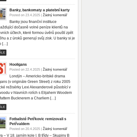
Banky, bankomaty a platební karty
Posted on 23.4.2025 |
Žádný komentář
Banky jsou finanční instituce
ažďující dočasně volné peníze klientů na
vních účtech, které formou úvěrů pouští zpět
hu a z úroků generují svůj zisk. U banky si je
 […]
ÁLE
Hooligans
Posted on 22.4.2025 |
Žádný komentář
Londýn – Americko-britské drama
ans (v originále Green Street) z roku 2005
ké režisérky Lexi Alexanderové působící v
woodu v hlavních rolích s Elijahem Woodem
Mattem Bucknerem a Charliem […]
ÁLE
Fotbalisté Petřkovic remizovali s
Petřvaldem
Posted on 20.4.2025 |
Žádný komentář
a – V 18. jarním kole I. B třídy – Skupiny B