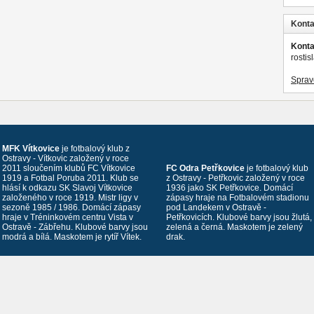
Konta
Konta
rosti
Sprav
MFK Vítkovice
je fotbalový klub z
Ostravy - Vítkovic založený v roce
2011 sloučením klubů FC Vítkovice
FC Odra Petřkovice
je fotbalový klub
1919 a Fotbal Poruba 2011. Klub se
z Ostravy - Petřkovic založený v roce
hlásí k odkazu SK Slavoj Vítkovice
1936 jako SK Petřkovice. Domácí
založeného v roce 1919. Mistr ligy v
zápasy hraje na Fotbalovém stadionu
sezoně 1985 / 1986. Domácí zápasy
pod Landekem v Ostravě -
hraje v Tréninkovém centru Vista v
Petřkovicích. Klubové barvy jsou žlutá,
Ostravě - Zábřehu. Klubové barvy jsou
zelená a černá. Maskotem je zelený
modrá a bílá. Maskotem je rytíř Vítek.
drak.