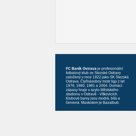
FC Baník Ostrava
je profesionální
fotbalový klub ze Slezské Ostravy
založený v roce 1922 jako SK Slezská
Ostrava. Čtyřnásobný mistr ligy z let
1976, 1980, 1981 a 2004. Domácí
zápasy hraje v azylu Městského
stadionu v Ostravě - Vítkovicích.
Klubové barvy jsou modrá, bílá a
červená. Maskotem je Bazalbub.