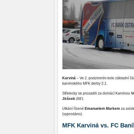
Karviná
– Ve 2. podzimním kole základní čá
karvinského MFK derby 2:1.
Střelecky se prosadili za domácí Karvinou
V
Jirásek
(68′).
Utkání řízené
Emanuelem Markem
za asis
(vyprodáno).
MFK Karviná vs. FC Baník