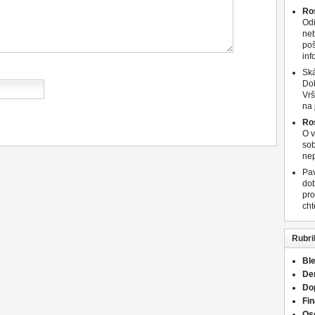
Ro
Odi
neb
poš
inf
Ská
Dob
Vrš
na
Ro
O v
sob
nep
Pa
dob
pro
cht
Rubri
Bl
De
Do
Fi
Os