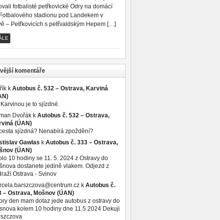
vali fotbalisté petřkovické Odry na domácí
Fotbalového stadionu pod Landekem v
vě – Petřkovicích s petřvaldským Hepem […]
ÁLE
vější komentáře
řík
k
Autobus č. 532 – Ostrava, Karviná
AN)
Karvinou je to sjízdné.
man Dvořák
k
Autobus č. 532 – Ostrava,
rviná (ÚAN)
cesta sjízdná? Nenabírá zpoždění?
stislav Gawlas
k
Autobus č. 333 – Ostrava,
šnov (ÚAN)
lo 10 hodiny se 11. 5. 2024 z Ostravy do
nova dostanete jedině vlakem. Odjezd z
raží Ostrava - Svinov
rcela.barszczova@centrum.cz
k
Autobus č.
3 – Ostrava, Mošnov (ÚAN)
ry den mam dotaz jede autobus z ostravy do
nova kolem 10 hodiny dne 11.5.2024 Dekuji
rszczova