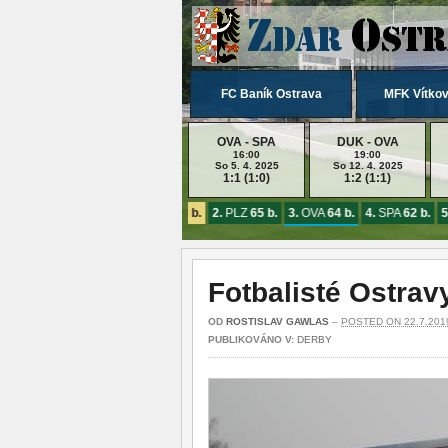
FC Baník Ostrava
MFK Vítkov
OVA - SPA
DUK - OVA
16:00
19:00
So 5. 4. 2025
So 12. 4. 2025
1:1 (1:0)
1:2 (1:1)
1.
SLA
78 b.
2.
PLZ
65 b.
3.
OVA
64 b.
4.
SPA
62 b.
5.
Fotbalisté Ostrav
OD
ROSTISLAV GAWLAS
–
POSTED ON 22.7.201
PUBLIKOVÁNO V:
DERBY