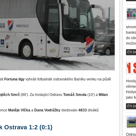
shrom
banko
do obě
možno
ČTI D
sti
Fortuna ligy
vyhráli fotbalisté ostravského Baníku venku na půdě
Hoolig
němec
Holly
ojtěch Smrž
(86′). Za hostující Ostravu
Tomáš Smola
(10′) a
Milan
jako 
ČTI D
tence
Matěje Vlčka
a
Dana Vodrážky
sledovalo
4833
diváků
 Ostrava 1:2 (0:1)
Ostrav