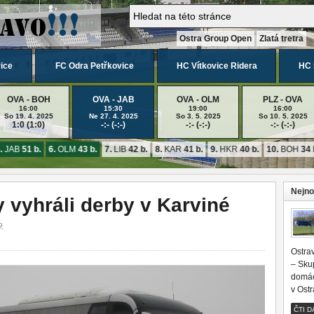
Ostra Group Open
Zlatá tretra
ice
FC Odra Petřkovice
HC Vítkovice Ridera
HC 
OVA - BOH
OVA - JAB
OVA - OLM
PLZ - OVA
16:00
15:30
19:00
16:00
So 19. 4. 2025
Ne 27. 4. 2025
So 3. 5. 2025
So 10. 5. 2025
1:0 (1:0)
-:- (-:-)
-:- (-:-)
-:- (-:-)
JAB
51 b.
6.
OLM
43 b.
7.
LIB
42 b.
8.
KAR
41 b.
9.
HKR
40 b.
10.
BOH
34 b
Nejno
y vyhráli derby v Karviné
9
Ostrav
– Skup
domác
v Ostr
ČTI D